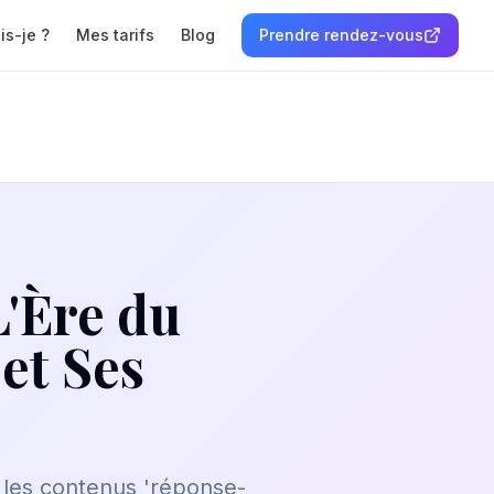
is-je ?
Mes tarifs
Blog
Prendre rendez-vous
L'Ère du
et Ses
les contenus 'réponse-