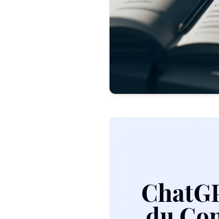
ChatGPT
du Co