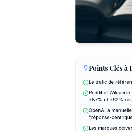
Points Clés à 
Le trafic de référe
Reddit et Wikipedi
+87% et +62% resp
OpenAI a manuelle
"réponse-centrique
Les marques doiven