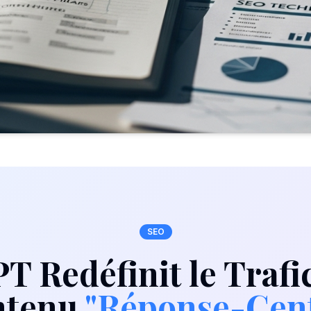
SEO
 Redéfinit le Trafic
ntenu
"Réponse-Cent