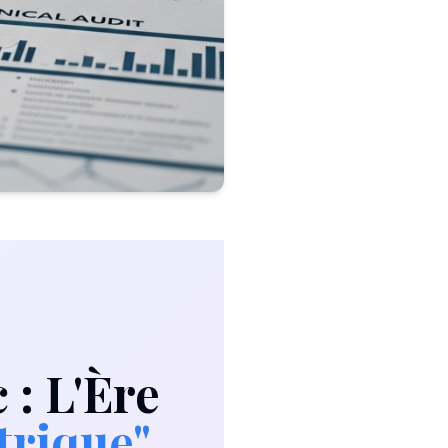
 : L'Ère
rique"