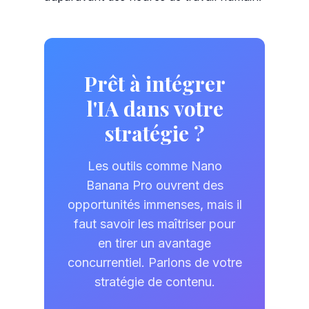
Prêt à intégrer
l'IA dans votre
stratégie ?
Les outils comme Nano
Banana Pro ouvrent des
opportunités immenses, mais il
faut savoir les maîtriser pour
en tirer un avantage
concurrentiel. Parlons de votre
stratégie de contenu.