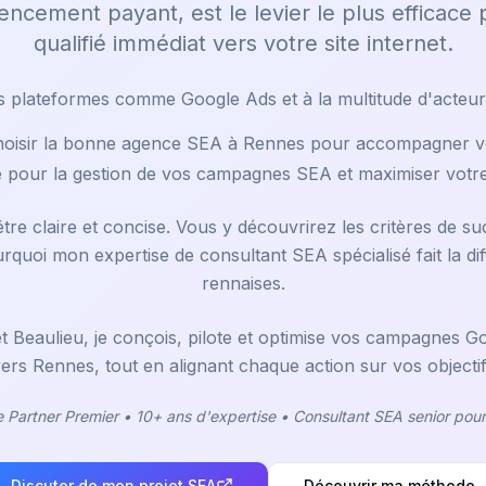
rencement payant, est le levier le plus efficace 
qualifié immédiat vers votre site internet.
es plateformes comme Google Ads et à la multitude d'acteur
isir la bonne agence SEA à Rennes pour accompagner vo
 pour la gestion de vos campagnes SEA et maximiser votre
re claire et concise. Vous y découvrirez les critères de s
ourquoi mon expertise de consultant SEA spécialisé fait la d
rennaises.
t Beaulieu, je conçois, pilote et optimise vos campagnes 
 vers Rennes, tout en alignant chaque action sur vos objecti
e Partner Premier • 10+ ans d'expertise • Consultant SEA senior pour
Discuter de mon projet SEA
Découvrir ma méthode