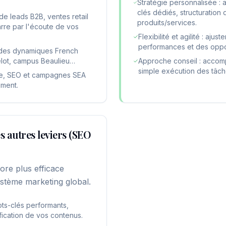
Stratégie personnalisée : 
clés dédiés, structuratio
de leads B2B, ventes retail
produits/services.
re par l'écoute de vos
Flexibilité et agilité : aj
performances et des oppo
e des dynamiques French
elot, campus Beaulieu…
Approche conseil : accom
simple exécution des tâch
site, SEO et campagnes SEA
ement.
es autres leviers (SEO
ore plus efficace
ystème marketing global.
ts-clés performants,
fication de vos contenus.