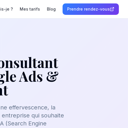
is-je ?
Mes tarifs
Blog
Prendre rendez-vous
onsultant
gle Ads &
nt
ine effervescence, la
e entreprise qui souhaite
EA (Search Engine