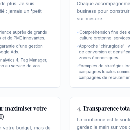
de plus. Je suis
Chaque accompagnement
é : jamais un 'petit
business pour construire
sur mesure.
périence auprès de grands
Compréhension fine des en
) et de PME innovantes.
culture bretonne, services
 garantie d'une gestion
Approche 'chirurgicale' : v
oogle Ads.
de conversion et densificati
zones économiques.
nalytics 4, Tag Manager,
ion au service de vos
Exemples de stratégies lo
campagnes locales commerc
campagnes de recrutement
ur maximiser votre
4. Transparence tota
I)
La confiance est le socl
gardez la main sur vos
r votre budget, mais de